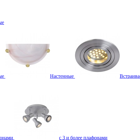
ые
ые
Настенные
Встраив
фонами
с 3 и более плафонами