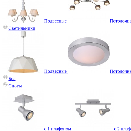
Подвесные
Потолочн
Светильники
Подвесные
Потолочн
Бра
Споты
с 1 плафоном
с 2 пла