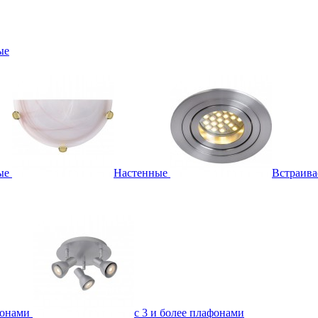
ые
ые
Настенные
Встраив
фонами
с 3 и более плафонами