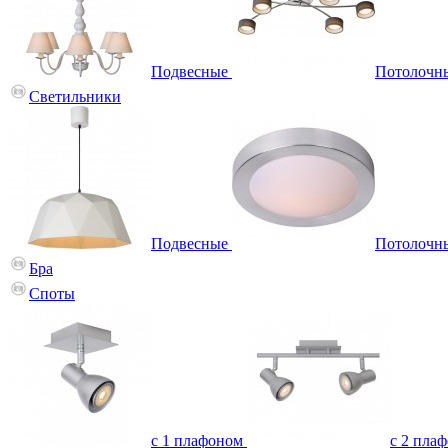
Подвесные
Потолочн
Светильники
Подвесные
Потолочн
Бра
Споты
с 1 плафоном
с 2 пла