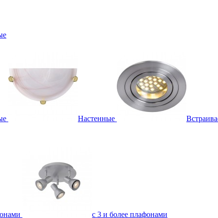
ые
ые
Настенные
Встраив
фонами
с 3 и более плафонами