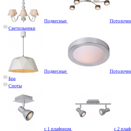
Подвесные
Потолочн
Светильники
Подвесные
Потолочн
Бра
Споты
с 1 плафоном
с 2 пла