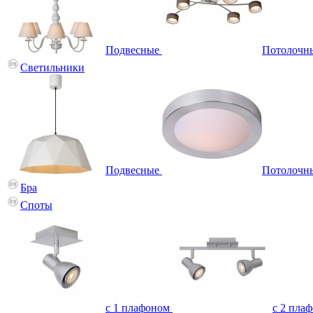
Подвесные
Потолочн
Светильники
Подвесные
Потолочн
Бра
Споты
с 1 плафоном
с 2 пла