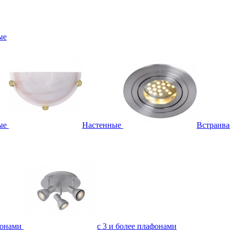
ые
ые
Настенные
Встраив
фонами
с 3 и более плафонами