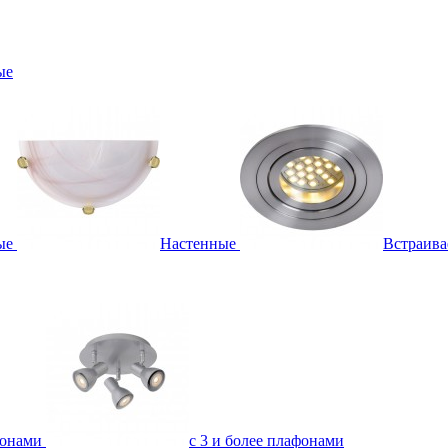
ые
ые
Настенные
Встраив
фонами
с 3 и более плафонами