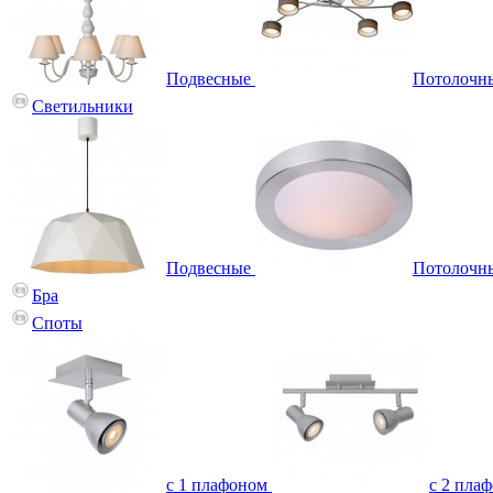
Подвесные
Потолочн
Светильники
Подвесные
Потолочн
Бра
Споты
с 1 плафоном
с 2 пла