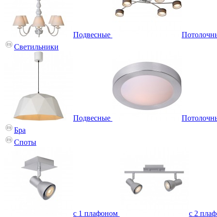
Подвесные
Потолочн
Светильники
Подвесные
Потолочн
Бра
Споты
с 1 плафоном
с 2 пла