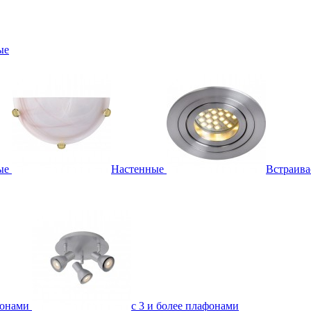
ые
ые
Настенные
Встраив
фонами
с 3 и более плафонами