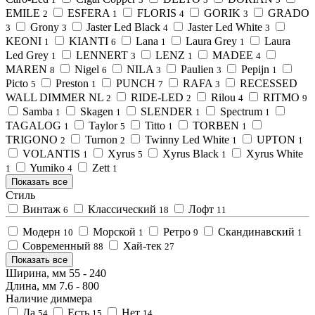
EMILE
ESFERA
FLORIS
GORIK
GRADO
2
1
4
3
Grony
Jaster Led Black
Jaster Led White
3
3
4
3
KEONI
KIANTI
Lana
Laura Grey
Laura
1
6
1
1
Led Grey
LENNERT
LENZ
MADEE
1
3
1
4
MAREN
Nigel
NILA
Paulien
Pepijn
8
6
3
3
1
Picto
Preston
PUNCH
RAFA
RECESSED
5
1
7
3
WALL DIMMER NL
RIDE-LED
Rilou
RITMO
2
2
4
9
Samba
Skagen
SLENDER
Spectrum
1
1
1
1
TAGALOG
Taylor
Titto
TORBEN
1
5
1
1
TRIGONO
Turnon
Twinny Led White
UPTON
2
2
1
1
VOLANTIS
Xyrus
Xyrus Black
Xyrus White
1
5
1
Yumiko
Zett
1
4
1
Показать все
Стиль
Винтаж
Классический
Лофт
6
18
11
Модерн
Морской
Ретро
Скандинавский
10
1
9
1
Современный
Хай-тек
88
27
Показать все
Ширина, мм
55
-
240
Длина, мм
7.6
-
800
Наличие диммера
Да
Есть
Нет
54
15
14