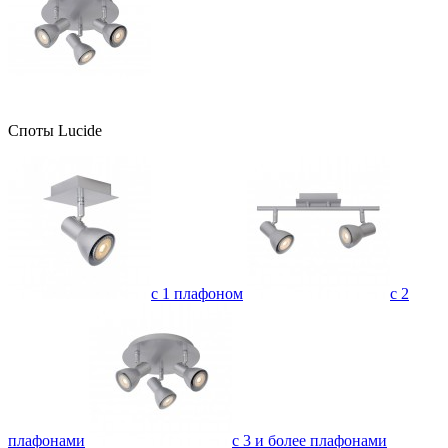
Споты Lucide
с 1 плафоном
с 2
плафонами
с 3 и более плафонами