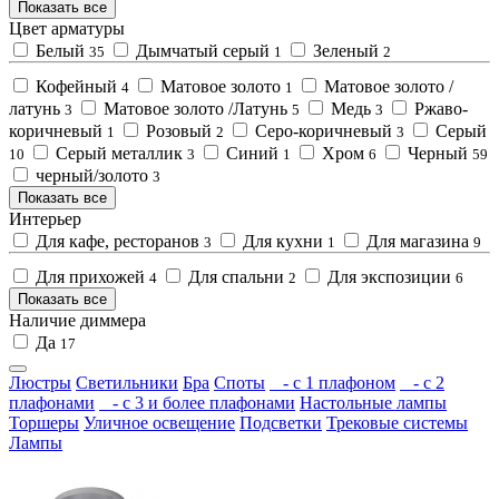
Показать все
Цвет арматуры
Белый
Дымчатый серый
Зеленый
35
1
2
Кофейный
Матовое золото
Матовое золото /
4
1
латунь
Матовое золото /Латунь
Медь
Ржаво-
3
5
3
коричневый
Розовый
Серо-коричневый
Серый
1
2
3
Серый металлик
Синий
Хром
Черный
10
3
1
6
59
черный/золото
3
Показать все
Интерьер
Для кафе, ресторанов
Для кухни
Для магазина
3
1
9
Для прихожей
Для спальни
Для экспозиции
4
2
6
Показать все
Наличие диммера
Да
17
Люстры
Светильники
Бра
Споты
- с 1 плафоном
- с 2
плафонами
- с 3 и более плафонами
Настольные лампы
Торшеры
Уличное освещение
Подсветки
Трековые системы
Лампы