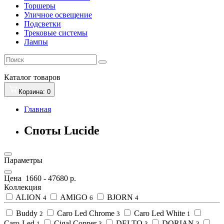
Торшеры
Уличное освещение
Подсветки
Трековые системы
Лампы
Каталог
товаров
Корзина
: 0
Главная
Споты Lucide
Параметры
Цена
1660
-
47680
р.
Коллекция
ALION
AMIGO
BJORN
4
6
4
Buddy
Caro Led Chrome
Caro Led White
2
3
1
Caro-Led
Cigal Copper
DELTO
DORIAN
1
3
3
3