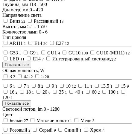
Глубина, мм
118
-
500
Диаметр, мм
0
-
420
Направление света
Вниз
Рассеянный
52
13
Высота, мм
5.1
-
1550
Количество ламп
0
-
6
Тип цоколя
AR111
E14
E27
1
20
12
G53
G9
GU1
GU10
GU10 (MR11)
1
1
4
100
12
LED
Е14
Интегрированный светодиод
11
7
2
Показать все
Общая мощность, W
3
4.5
5
2
2
20
6
7
8
9
10
11
13.5
15
1
1
2
1
12
1
1
9
16
18
20
35
40
60
100
2
1
6
1
1
2
1
120
1
Показать все
Световой поток, lm
0
-
1280
Цвет
Белый
Матовое золото
Медь
27
1
3
Розовый
Серый
Синий
Хром
2
9
1
4