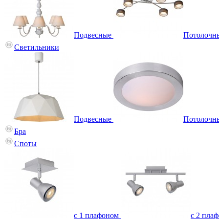
Подвесные
Потолочн
Светильники
Подвесные
Потолочн
Бра
Споты
с 1 плафоном
с 2 пла