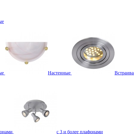
ые
ые
Настенные
Встраив
фонами
с 3 и более плафонами