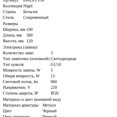
Артикул
09929/15/30
Коллекция
Nigel
Страна
Бельгия
Стиль
Современный
Размеры
Ширина, мм
100
Длина, мм
300
Высота, мм
120
Электрика (лампы)
Количество ламп
3
Тип лампочки (основной)
Светодиодная
Тип цоколя
GU10
Мощность лампы, W
5
Общая мощность, W
15
Световой поток, lm
960
Напряжение, V
220
Степень защиты, IP
IP20
Материал и цвет (внешний вид)
Материал арматуры
Металл
Цвет
Черный
Цвет арматуры
Черный