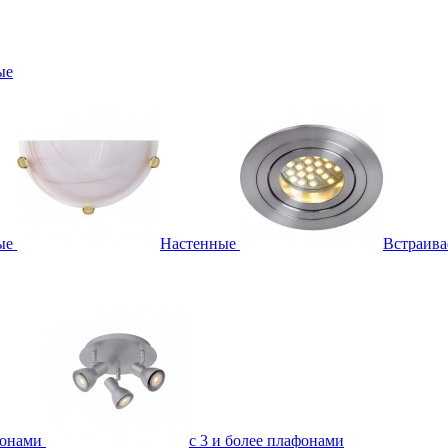
ые
ые
Настенные
Встраив
фонами
с 3 и более плафонами