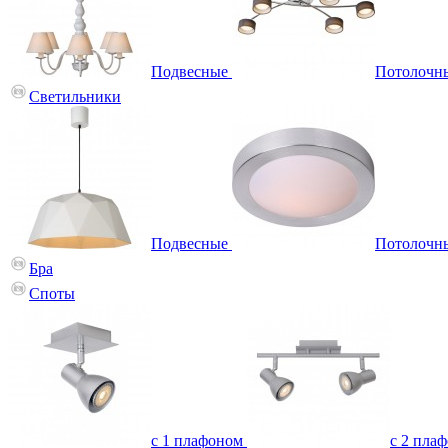
Подвесные
Потолочн
Светильники
Подвесные
Потолочн
Бра
Споты
с 1 плафоном
с 2 пла