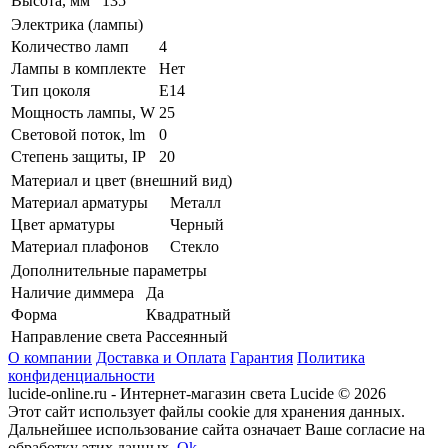
Высота, мм
135
Электрика (лампы)
Количество ламп
4
Лампы в комплекте
Нет
Тип цоколя
E14
Мощность лампы, W
25
Световой поток, lm
0
Степень защиты, IP
20
Материал и цвет (внешний вид)
Материал арматуры
Металл
Цвет арматуры
Черный
Материал плафонов
Стекло
Дополнительные параметры
Наличие диммера
Да
Форма
Квадратный
Направление света
Рассеянный
О компании
Доставка и Оплата
Гарантия
Политика
конфиденциальности
lucide-online.ru - Интернет-магазин света Lucide © 2026
Этот сайт использует файлы cookie для хранения данных.
Дальнейшее использование сайта означает Ваше согласие на
обработку этих данных.
Ok