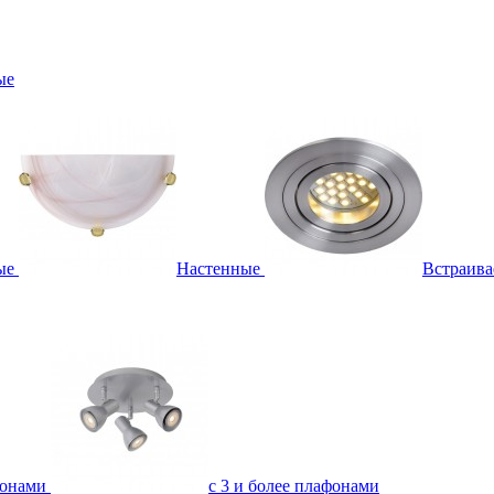
ые
ые
Настенные
Встраив
фонами
с 3 и более плафонами