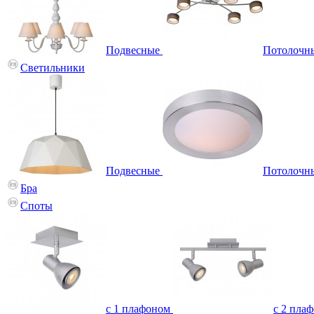
Подвесные
Потолочн
Светильники
Подвесные
Потолочн
Бра
Споты
с 1 плафоном
с 2 пла