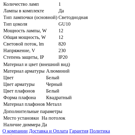
Количество ламп
1
Лампы в комплекте
Да
Тип лампочки (основной)
Светодиодная
Тип цоколя
GU10
Мощность лампы, W
12
Общая мощность, W
12
Световой поток, lm
820
Напряжение, V
230
Степень защиты, IP
IP20
Материал и цвет (внешний вид)
Материал арматуры
Алюминий
Цвет
Белый
Цвет арматуры
Черный
Цвет плафонов
Белый
Форма плафона
Квадратный
Материал плафонов
Металл
Дополнительные параметры
Место установки
На потолок
Наличие диммера
Да
О компании
Доставка и Оплата
Гарантия
Политика