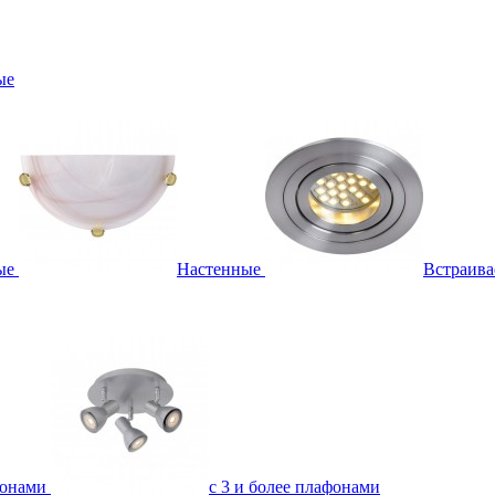
ые
ые
Настенные
Встраив
фонами
с 3 и более плафонами