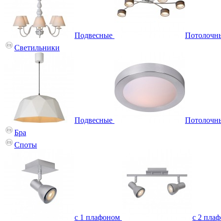
Подвесные
Потолочн
Светильники
Подвесные
Потолочн
Бра
Споты
с 1 плафоном
с 2 пла