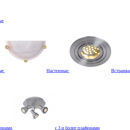
ые
ые
Настенные
Встраив
фонами
с 3 и более плафонами