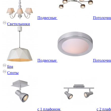
Подвесные
Потолочн
Светильники
Подвесные
Потолочн
Бра
Споты
с 1 плафоном
с 2 пла