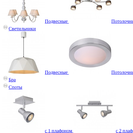
Подвесные
Потолочн
Светильники
Подвесные
Потолочн
Бра
Споты
с 1 плафоном
с 2 пла