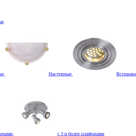
ые
ые
Настенные
Встраив
фонами
с 3 и более плафонами