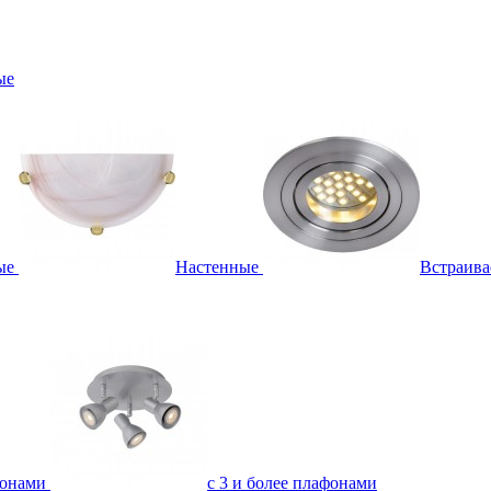
ые
ые
Настенные
Встраив
фонами
с 3 и более плафонами