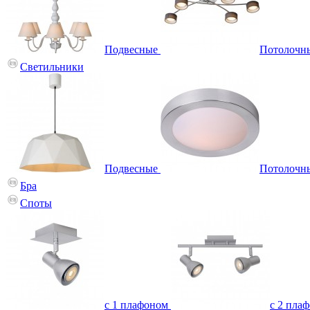
Подвесные
Потолочн
Светильники
Подвесные
Потолочн
Бра
Споты
с 1 плафоном
с 2 пла