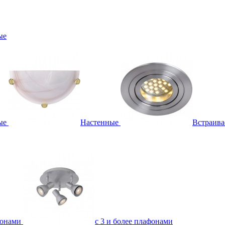
ые
ые
Настенные
Встраив
фонами
с 3 и более плафонами