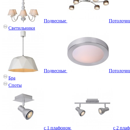
Подвесные
Потолочн
Светильники
Подвесные
Потолочн
Бра
Споты
с 1 плафоном
с 2 пла