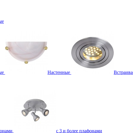
ые
ые
Настенные
Встраив
фонами
с 3 и более плафонами