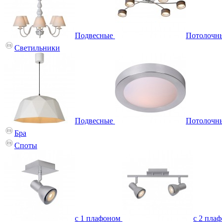
Подвесные
Потолочн
Светильники
Подвесные
Потолочн
Бра
Споты
с 1 плафоном
с 2 пла