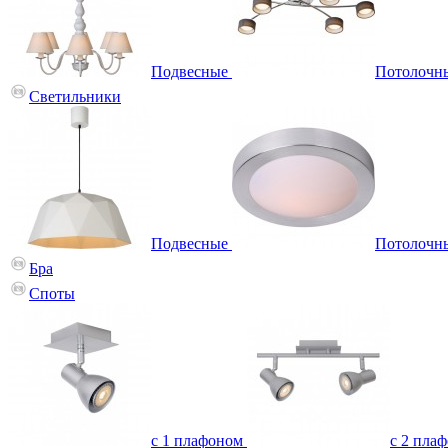
Подвесные
Потолочн
Светильники
Подвесные
Потолочн
Бра
Споты
с 1 плафоном
с 2 пла