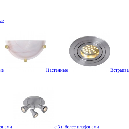
ые
ые
Настенные
Встраив
фонами
с 3 и более плафонами