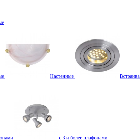
ые
ые
Настенные
Встраив
фонами
с 3 и более плафонами