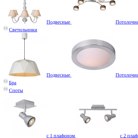
Подвесные
Потолочн
Светильники
Подвесные
Потолочн
Бра
Споты
с 1 плафоном
с 2 пла