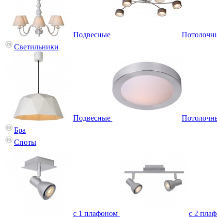
Подвесные
Потолочн
Светильники
Подвесные
Потолочн
Бра
Споты
с 1 плафоном
с 2 пла