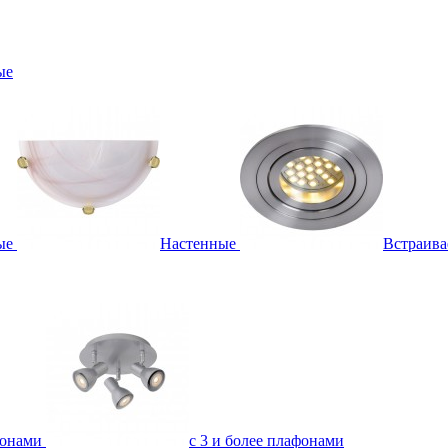
ые
ые
Настенные
Встраив
фонами
с 3 и более плафонами