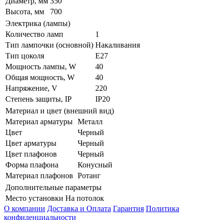
Диаметр, мм
350
Высота, мм
700
Электрика (лампы)
Количество ламп
1
Тип лампочки (основной)
Накаливания
Тип цоколя
E27
Мощность лампы, W
40
Общая мощность, W
40
Напряжение, V
220
Степень защиты, IP
IP20
Материал и цвет (внешний вид)
Материал арматуры
Металл
Цвет
Черный
Цвет арматуры
Черный
Цвет плафонов
Черный
Форма плафона
Конусный
Материал плафонов
Ротанг
Дополнительные параметры
Место установки
На потолок
О компании
Доставка и Оплата
Гарантия
Политика
конфиденциальности