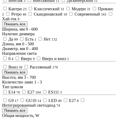
Винтаж
Винтажный
Дизайнерский
5
11
11
Кантри
Классический
Модерн
Прованс
23
31
31
Ретро
Скандинавский
Современный
2
46
10
161
Хай-тек
9
Показать все
Ширина, мм
0
-
600
Наличие диммера
Да
Есть
Нет
99
1
132
Длина, мм
0
-
500
Диаметр, мм
0
-
400
Направление света
0
Вверх
Вверх и вниз
4
9
1
Вниз
Рассеянный
39
170
Показать все
Высота, мм
3
-
700
Количество ламп
1
-
3
Тип цоколя
E14
E27
ES111
76
104
3
G9
GU10
LED
Е27
17
14
40
8
Интегрированный светодиод
74
Показать все
Общая мощность, W