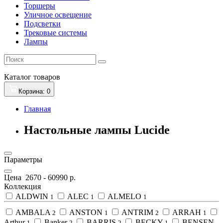
Торшеры
Уличное освещение
Подсветки
Трековые системы
Лампы
Каталог
товаров
Корзина
: 0
Главная
Настольные лампы Lucide
Параметры
Цена
2670
-
60990
р.
Коллекция
ALDWIN
ALEC
ALMELO
1
1
1
AMBALA
ANSTON
ANTRIM
ARRAH
2
1
2
1
Arthur
Banker
BARRIS
BECKY
BENSEN
1
2
2
1