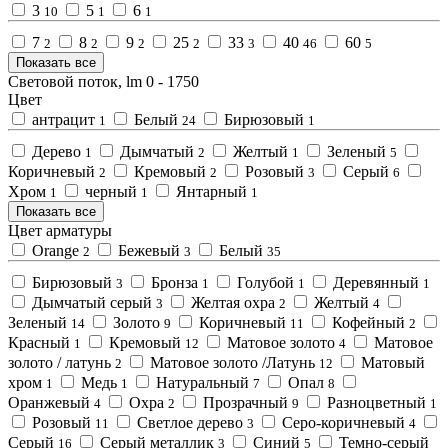
3
5
6
10
1
1
7
8
9
25
33
40
60
2
2
2
2
3
46
5
Показать все
Световой поток, lm
0
-
1750
Цвет
антрацит
Белый
Бирюзовый
1
24
1
Дерево
Дымчатый
Желтый
Зеленый
1
2
1
5
Коричневый
Кремовый
Розовый
Серый
2
2
3
6
Хром
черный
Янтарный
1
1
1
Показать все
Цвет арматуры
Orange
Бежевый
Белый
2
3
35
Бирюзовый
Бронза
Голубой
Деревянный
3
1
1
1
Дымчатый серый
Желтая охра
Желтый
3
2
4
Зеленый
Золото
Коричневый
Кофейный
14
9
11
2
Красный
Кремовый
Матовое золото
Матовое
1
12
4
золото / латунь
Матовое золото /Латунь
Матовый
2
12
хром
Медь
Натуральный
Опал
1
1
7
8
Оранжевый
Охра
Прозрачный
Разноцветный
4
2
9
1
Розовый
Светлое дерево
Серо-коричневый
11
3
4
Серый
Серый металлик
Синий
Темно-серый
16
3
5