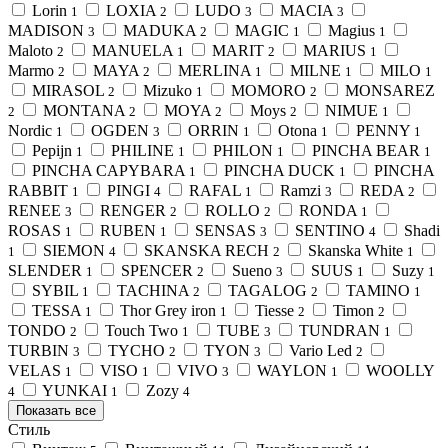
Lorin
LOXIA
LUDO
MACIA
1
2
3
3
MADISON
MADUKA
MAGIC
Magius
3
2
1
1
Maloto
MANUELA
MARIT
MARIUS
2
1
2
1
Marmo
MAYA
MERLINA
MILNE
MILO
2
2
1
1
1
MIRASOL
Mizuko
MOMORO
MONSAREZ
2
1
2
MONTANA
MOYA
Moys
NIMUE
2
2
2
2
1
Nordic
OGDEN
ORRIN
Otona
PENNY
1
3
1
1
1
Pepijn
PHILINE
PHILON
PINCHA BEAR
1
1
1
1
PINCHA CAPYBARA
PINCHA DUCK
PINCHA
1
1
RABBIT
PINGI
RAFAL
Ramzi
REDA
1
4
1
3
2
RENEE
RENGER
ROLLO
RONDA
3
2
2
1
ROSAS
RUBEN
SENSAS
SENTINO
Shadi
1
1
3
4
SIEMON
SKANSKA RECH
Skanska White
1
4
2
1
SLENDER
SPENCER
Sueno
SUUS
Suzy
1
2
3
1
1
SYBIL
TACHINA
TAGALOG
TAMINO
1
2
2
1
TESSA
Thor Grey iron
Tiesse
Timon
1
1
2
2
TONDO
Touch Two
TUBE
TUNDRAN
2
1
3
1
TURBIN
TYCHO
TYON
Vario Led
3
2
3
2
VELAS
VISO
VIVO
WAYLON
WOOLLY
1
1
3
1
YUNKAI
Zozy
4
1
4
Показать все
Стиль