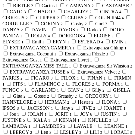
BIRTLE
Cactus
CAMPANA
CASTAMAR
2
2
1
2
3
CATO
CHAGO
CHARLIZE
CINTRA
3
3
2
4
CIRKELIS
CLIPPER
CLUBS
COLIN IP44
2
2
2
4
CORDULLE
CORINA
Cosby
Curf
2
2
2
2
DANZA
DAVIN
DAVOS
Dodo
DODO
2
1
1
3
PANDA
DOLLY
DOREDOS
ELOISE
1
4
4
1
ELYSEE
Emil
ERYN
ESTERAD
EVIN
1
1
1
4
1
EXTRAVAGANZA CAMERA
Extravaganza Chimp
1
1
Extravaganza Coconut
Extravaganza Frizzle
1
3
Extravaganza Gust
Extravaganza Livret
1
1
EXTRAVAGANZA MISS TALL
Extravaganza Sir Winston
1
2
EXTRAVAGANZA TUSSE
Extravaganza Velvet
6
2
FARRIS
FIGARO
FILOX
FINAN
FIRMIN
2
3
1
1
FITS
FLAMINGO
FLORES
FORMA
1
1
2
2
1
FUNGO
GARLAND
GIAN
Gilly
GISELA
5
1
2
2
Gitta
Gosse
Greasby
GREGORY
3
2
2
2
1
HANNELORE
HERMAN
Hester
ILONA
2
2
2
1
IPSOS
JACKSON
Jany
JIVE
JOANET
3
1
2
2
1
Joe
JOLAN
JORIT
JOY
JUSTIN
1
1
1
6
1
JUSTINE
KALA
KENAN
KNULLE
5
1
1
3
LAMBADA
LAMBRES
LAVALE
LEANNE
1
2
4
1
LEEROY
Len
LESLEY
LILI
LORALI
2
3
2
3
3