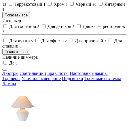
Терракотовый
Хром
Черный
Янтарный
13
1
7
86
4
Показать все
Интерьер
Для гостиной
Для детской
Для кафе, ресторанов
3
3
2
Для кухни
Для офиса
Для прихожей
Для
5
12
3
спальни
8
Показать все
Наличие диммера
Да
8
Люстры
Светильники
Бра
Споты
Настольные лампы
Торшеры
Уличное освещение
Подсветки
Трековые системы
Лампы