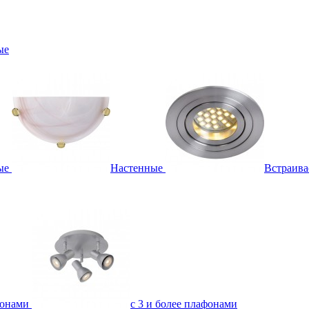
ые
ые
Настенные
Встраив
фонами
с 3 и более плафонами