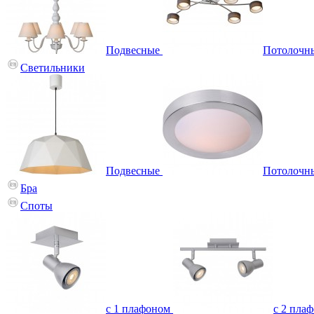
Подвесные
Потолочн
Светильники
Подвесные
Потолочн
Бра
Споты
с 1 плафоном
с 2 пла