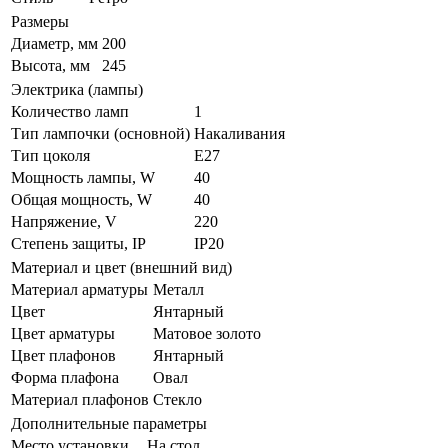
Размеры
Диаметр, мм
200
Высота, мм
245
Электрика (лампы)
Количество ламп
1
Тип лампочки (основной)
Накаливания
Тип цоколя
E27
Мощность лампы, W
40
Общая мощность, W
40
Напряжение, V
220
Степень защиты, IP
IP20
Материал и цвет (внешний вид)
Материал арматуры
Металл
Цвет
Янтарный
Цвет арматуры
Матовое золото
Цвет плафонов
Янтарный
Форма плафона
Овал
Материал плафонов
Стекло
Дополнительные параметры
Место установки
На стол