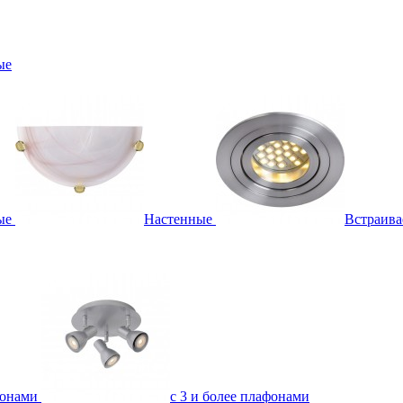
ые
ые
Настенные
Встраив
фонами
с 3 и более плафонами