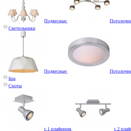
Подвесные
Потолочн
Светильники
Подвесные
Потолочн
Бра
Споты
с 1 плафоном
с 2 пла