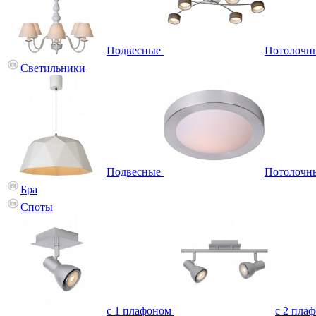
Подвесные
Потолочн
Светильники
Подвесные
Потолочн
Бра
Споты
с 1 плафоном
с 2 пла