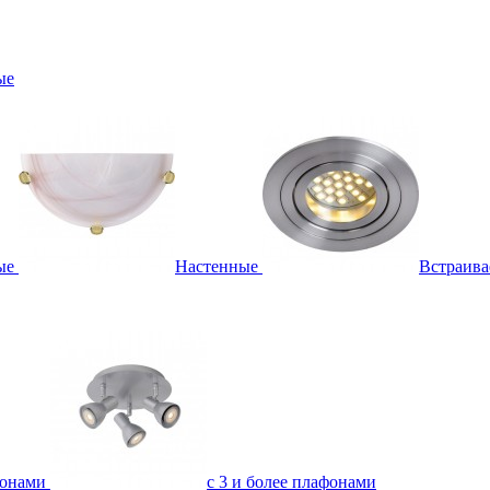
ые
ые
Настенные
Встраив
фонами
с 3 и более плафонами