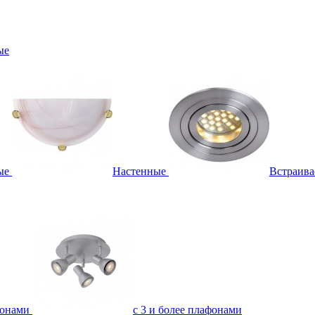
ые
ые
Настенные
Встраив
фонами
с 3 и более плафонами