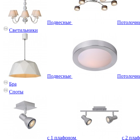
Подвесные
Потолочн
Светильники
Подвесные
Потолочн
Бра
Споты
с 1 плафоном
с 2 пла