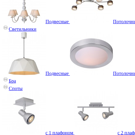
Подвесные
Потолочн
Светильники
Подвесные
Потолочн
Бра
Споты
с 1 плафоном
с 2 пла