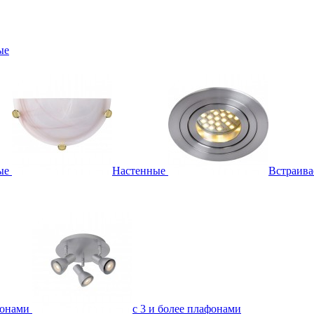
ые
ые
Настенные
Встраив
фонами
с 3 и более плафонами