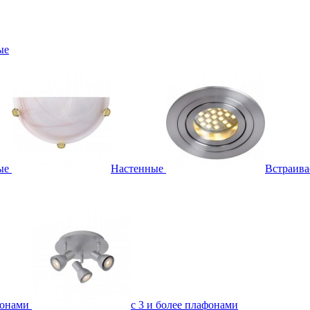
ые
ые
Настенные
Встраив
фонами
с 3 и более плафонами