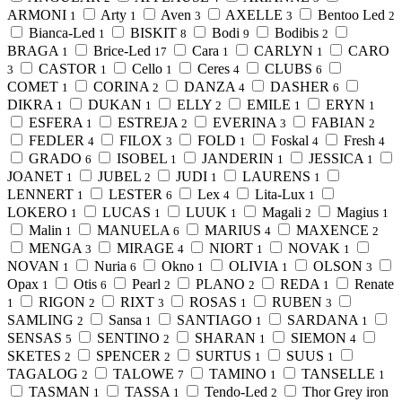
ARMONI
Arty
Aven
AXELLE
Bentoo Led
1
1
3
3
2
Bianca-Led
BISKIT
Bodi
Bodibis
1
8
9
2
BRAGA
Brice-Led
Cara
CARLYN
CARO
1
17
1
1
CASTOR
Cello
Ceres
CLUBS
3
1
1
4
6
COMET
CORINA
DANZA
DASHER
1
2
4
6
DIKRA
DUKAN
ELLY
EMILE
ERYN
1
1
2
1
1
ESFERA
ESTREJA
EVERINA
FABIAN
1
2
3
2
FEDLER
FILOX
FOLD
Foskal
Fresh
4
3
1
4
4
GRADO
ISOBEL
JANDERIN
JESSICA
6
1
1
1
JOANET
JUBEL
JUDI
LAURENS
1
2
1
1
LENNERT
LESTER
Lex
Lita-Lux
1
6
4
1
LOKERO
LUCAS
LUUK
Magali
Magius
1
1
1
2
1
Malin
MANUELA
MARIUS
MAXENCE
1
6
4
2
MENGA
MIRAGE
NIORT
NOVAK
3
4
1
1
NOVAN
Nuria
Okno
OLIVIA
OLSON
1
6
1
1
3
Opax
Otis
Pearl
PLANO
REDA
Renate
1
6
2
2
1
RIGON
RIXT
ROSAS
RUBEN
1
2
3
1
3
SAMLING
Sansa
SANTIAGO
SARDANA
2
1
1
1
SENSAS
SENTINO
SHARAN
SIEMON
5
2
1
4
SKETES
SPENCER
SURTUS
SUUS
2
2
1
1
TAGALOG
TALOWE
TAMINO
TANSELLE
2
7
1
1
TASMAN
TASSA
Tendo-Led
Thor Grey iron
1
1
2