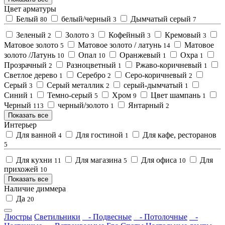
Цвет арматуры
Белый
белый/черный
Дымчатый серый
80
3
7
Зеленый
Золото
Кофейный
Кремовый
2
3
3
3
Матовое золото
Матовое золото / латунь
Матовое
5
14
золото /Латунь
Опал
Оранжевый
Охра
10
10
1
1
Прозрачный
Разноцветный
Ржаво-коричневый
2
1
1
Светлое дерево
Серебро
Серо-коричневый
1
2
2
Серый
Серый металлик
серый-дымчатый
3
2
1
Синий
Темно-серый
Хром
Цвет шампань
1
5
9
1
Черный
черный/золото
Янтарный
113
1
2
Показать все
Интерьер
Для ванной
Для гостиной
Для кафе, ресторанов
4
1
5
Для кухни
Для магазина
Для офиса
Для
11
5
10
прихожей
10
Показать все
Наличие диммера
Да
20
Люстры
Светильники
- Подвесные
- Потолочные
-