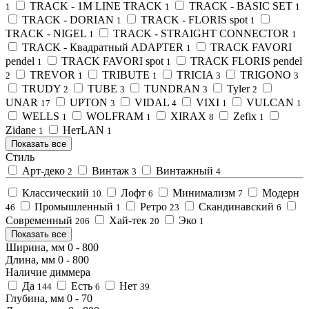
TRACK - 1M LINE TRACK
TRACK - BASIC SET
1
1
1
TRACK - DORIAN
TRACK - FLORIS spot
1
1
TRACK - NIGEL
TRACK - STRAIGHT CONNECTOR
1
1
TRACK - Квадратный ADAPTER
TRACK FAVORI
1
pendel
TRACK FAVORI spot
TRACK FLORIS pendel
1
1
TREVOR
TRIBUTE
TRICIA
TRIGONO
2
1
1
3
3
TRUDY
TUBE
TUNDRAN
Tyler
2
3
3
2
UNAR
UPTON
VIDAL
VIXI
VULCAN
17
3
4
1
1
WELLS
WOLFRAM
XIRAX
Zefix
1
1
8
1
Zidane
НетLAN
1
1
Показать все
Стиль
Арт-деко
Винтаж
Винтажный
2
3
4
Классический
Лофт
Минимализм
Модерн
10
6
7
Промышленный
Ретро
Скандинавский
46
1
23
6
Современный
Хай-тек
Эко
206
20
1
Показать все
Ширина, мм
0
-
800
Длина, мм
0
-
800
Наличие диммера
Да
Есть
Нет
144
6
39
Глубина, мм
0
-
70