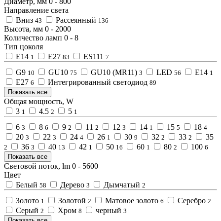
Диаметр, мм
0
-
800
Направление света
Вниз
Рассеянный
43
136
Высота, мм
0
-
2000
Количество ламп
0
-
8
Тип цоколя
E14
E27
ES111
1
83
7
G9
GU10
GU10 (MR11)
LED
Е14
10
75
3
56
1
Е27
Интегрированный светодиод
6
89
Показать все
Общая мощность, W
3
4.5
5
1
2
1
6
8
9
11
12
14
15
18
3
6
2
2
3
1
5
4
20
22
24
26
30
32
33
35
3
3
4
1
9
2
2
36
40
42
50
60
80
100
2
3
13
1
16
1
2
6
Показать все
Световой поток, lm
0
-
5600
Цвет
Белый
Дерево
Дымчатый
58
3
2
Золото
Золотой
Матовое золото
Серебро
1
2
6
2
Серый
Хром
черный
2
8
3
Показать все